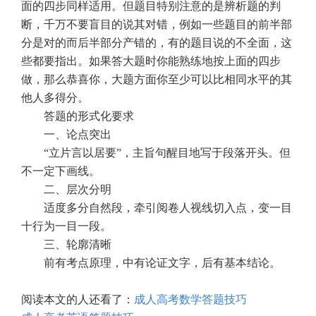
面的四步同样适用。但题目特别注意的是辨析题的判
断，千万不要盲目的说其对错，例如一些题目的前半部
分是对的而后半部分产错的，有的题目说的不全面，这
些都要指出。如果答大题时你能熟练地按上面的四步
做，那么恭喜你，大题方面你至少可以比相同水平的其
他人多得分。
答题的形式化要求
一、论点突出
“立片言以居要”，主旨句醒目地写于段落开头。但
不一定下画线。
二、层次分明
适度多分自然段，牵引阅卷人视线切入点，变一目
十行为一目一段。
三、轮廓清晰
前有考点原理，中有论证文字，后有基本结论。
阅读本文的人还看了：
成人高考数学答题技巧