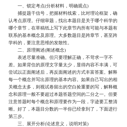
一、锁定考点
(
分析材料，明确观点
)
捕捉题干信号，把握材料线索，比对理论框架，确
认考点原理。仔细审题，找出本题目是关于哪个科学的
哪个章节，在草稿纸上写下此章节内所有可能与本题有
联系的基本概念及原理。大多数题目是跨章节，甚至跨
学科的，要注意思维的发散性。
二、原理阐述
(
阐述概念
)
表述尽量准确。但只要理解正确，不苛求一字不
差。如果背住的原理文字量太少，显得内容不丰满，可
尝试以正面阐述后，再反面阐述的方式丰富答案。解释
每一个概念并写出原理的基本内容。如果自己写出的相
关概念太多，则视试卷留出的空白捡重要的写，解释概
念和原理一般不要超过本题答题空间的二分之一。但要
注意答题时每个概念和原理要作为一段，字迹要工整清
晰。好了，本题目分数的一半你已经拿到了，下面进行
第三步。
三、展开分析
(
论述意义，说明对策
)