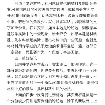
可适当复述材料，利用题目提供的材料复制部分答
案
;
可根据题目的性质纵向层层递进，或横向分方面展
开
;
如想到的角度多，话头就别太长，多角度能够提高命
中率。若想到的角度少，就可以多写话，以较丰满的文
字加重份量。联系实际，如果本题是论述题，则根据本
题联系实际中的一些现象，给出评价，如果本题是材料
题，则材料就是实际，指出材料中的一些问题，也就是
将材料用你学过的关于政治的术语再复述一遍。这部分
一定要有，而且要作为一个段落，字迹工整。
四、简短结论
归纳并复述基本观点，突出论点，加深印象。这一
部分是绝对送分的，但也要有技巧。要将其作为一个段
落，如果此题是论述题，则将整个题目再复述一遍，不
要忘了在前面加上一个所以
;
如果此题是材料题，则提倡
材料中好的做法，批评材料中坏的做法。
上面的四步中没有提过辨析题，其实辨析题就是一
个分值较少而且需要判断的论述题，除了判断以外，上